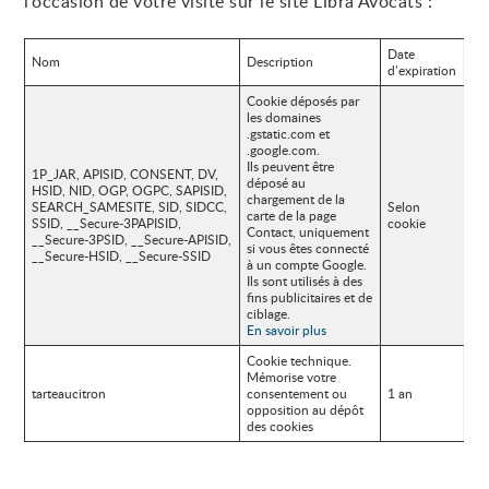
l’occasion de votre visite sur le site Libra Avocats :
Date
Nom
Description
d’expiration
Cookie déposés par
les domaines
.gstatic.com et
.google.com.
Ils peuvent être
1P_JAR, APISID, CONSENT, DV,
déposé au
HSID, NID, OGP, OGPC, SAPISID,
chargement de la
SEARCH_SAMESITE, SID, SIDCC,
Selon
carte de la page
SSID, __Secure-3PAPISID,
cookie
Contact, uniquement
__Secure-3PSID, __Secure-APISID,
si vous êtes connecté
__Secure-HSID, __Secure-SSID
à un compte Google.
Ils sont utilisés à des
fins publicitaires et de
ciblage.
En savoir plus
Cookie technique.
Mémorise votre
tarteaucitron
consentement ou
1 an
opposition au dépôt
des cookies